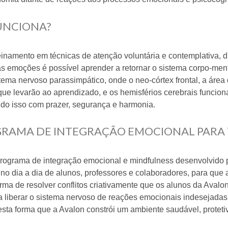
UNCIONA?
einamento em técnicas de atenção voluntária e contemplativa, dif
as emoções é possível aprender a retornar o sistema corpo-me
stema nervoso parassimpático, onde o neo-córtex frontal, a área 
ue levarão ao aprendizado, e os hemisférios cerebrais funcio
udo isso com prazer, segurança e harmonia.
RAMA DE INTEGRAÇÃO EMOCIONAL PARA
programa de integração emocional e mindfulness desenvolvido 
no dia a dia de alunos, professores e colaboradores, para qu
orma de resolver conflitos criativamente que os alunos da Ava
liberar o sistema nervoso de reações emocionais indesejadas, 
desta forma que a Avalon constrói um ambiente saudável, proteti