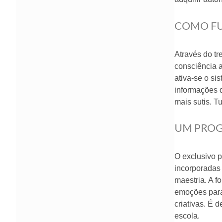
COMO F
Através do tr
consciência 
ativa-se o si
informações q
mais sutis. T
UM PROG
O exclusivo 
incorporadas 
maestria. A f
emoções para 
criativas. É 
escola.